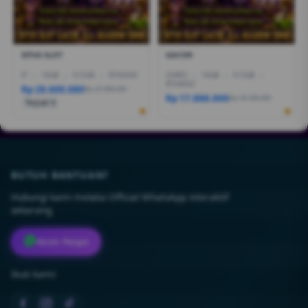
SITUS SLOT
GACOR
I7
|
16GB
|
512GB
|
RTX5050
CORE5
|
16GB
|
512GB
|
RTX4050
Rp 28.600.080
Rp 27.999.000
Rp 17.888.000
Rp 18.499.000
Terjual 6
BUTUH BANTUAN?
Hubungi kami melalui Official WhatsApp interaktif
sekarang.
Kirim Pesan
Ikuti kami: