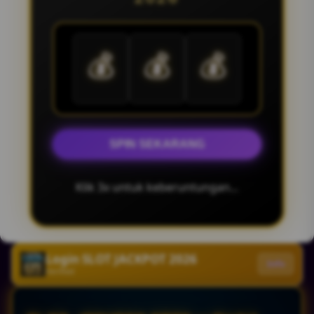
💰
💰
💰
SPIN SEKARANG
Klik 3x untuk keberuntungan...
Login SLOT JACKPOT 2026
Info
Verified