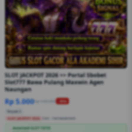
1/6
SLOT JACKPOT 2026 >> Portal Sbobet
Slot777 Bawa Pulang Maxwin Agen
Naungan
Rp 5.000
Rp 100.000
-95%
Terjual 2
SLOT JACKPOT 2026
SKU:
1S83N0880RID
Autorized SLOT TOTO
💳