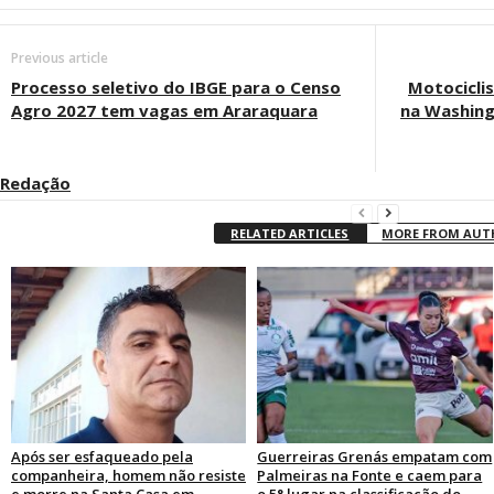
Previous article
Processo seletivo do IBGE para o Censo
Motociclis
Agro 2027 tem vagas em Araraquara
na Washing
Redação
RELATED ARTICLES
MORE FROM AU
Após ser esfaqueado pela
Guerreiras Grenás empatam com
companheira, homem não resiste
Palmeiras na Fonte e caem para
e morre na Santa Casa em
o 5° lugar na classificação do