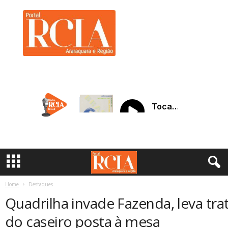
R
C
I
A
A
r
a
r
a
q
u
a
r
a
Home
Destaques
Quadrilha invade Fazenda, leva trat
do caseiro posta à mesa