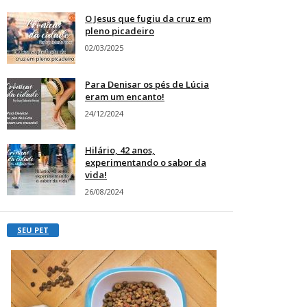
O Jesus que fugiu da cruz em
pleno picadeiro
02/03/2025
Para Denisar os pés de Lúcia
eram um encanto!
24/12/2024
Hilário, 42 anos,
experimentando o sabor da
vida!
26/08/2024
SEU PET