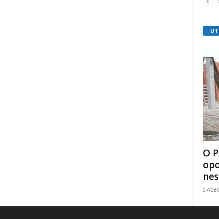
UT
O P
opo
nes
07/08