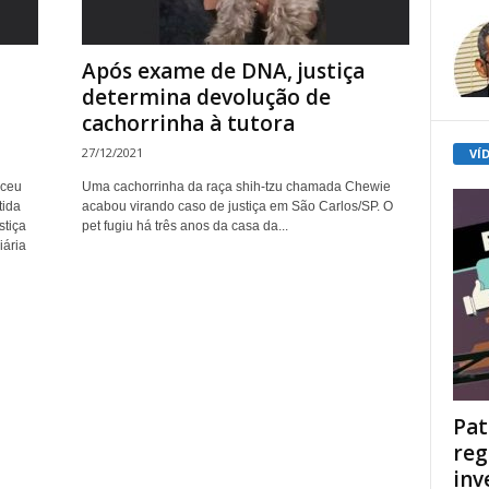
Após exame de DNA, justiça
determina devolução de
cachorrinha à tutora
27/12/2021
VÍ
eceu
Uma cachorrinha da raça shih-tzu chamada Chewie
tida
acabou virando caso de justiça em São Carlos/SP. O
stiça
pet fugiu há três anos da casa da...
iária
Pat
reg
inv