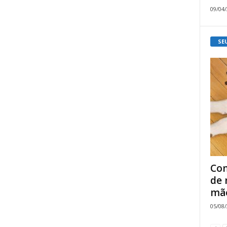
09/04
SE
Com
de 
mão
05/08