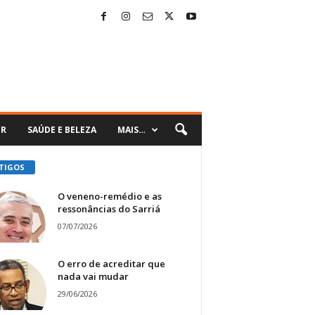
ER
SAÚDE E BELEZA
MAIS…
TIGOS
O veneno-remédio e as
ressonâncias do Sarriá
07/07/2026
O erro de acreditar que
nada vai mudar
29/06/2026