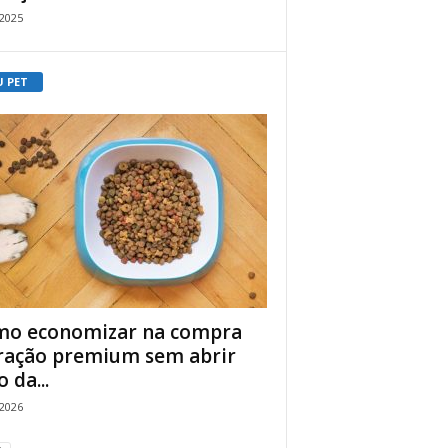
/2025
U PET
o economizar na compra
ração premium sem abrir
 da...
/2026