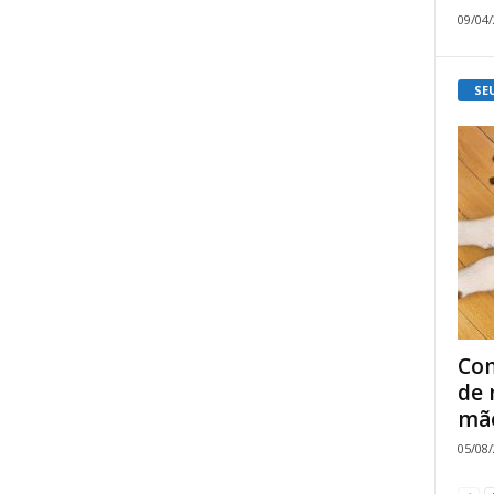
09/04
SE
Com
de 
mão
05/08