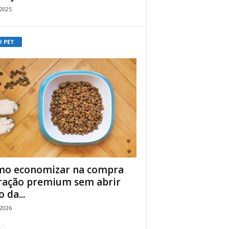
/2025
U PET
o economizar na compra
ração premium sem abrir
 da...
/2026