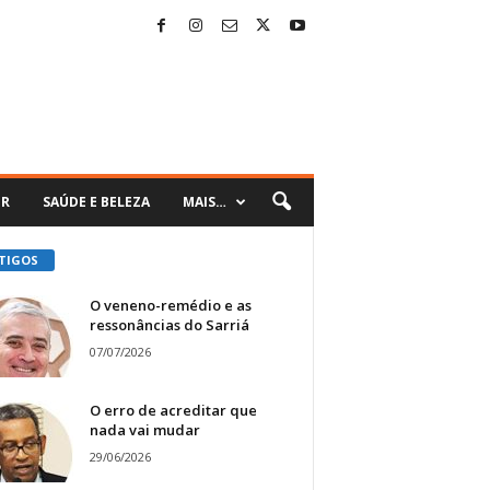
ER
SAÚDE E BELEZA
MAIS…
TIGOS
O veneno-remédio e as
ressonâncias do Sarriá
07/07/2026
O erro de acreditar que
nada vai mudar
29/06/2026