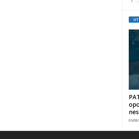
UT
PAT
opo
nes
05/08