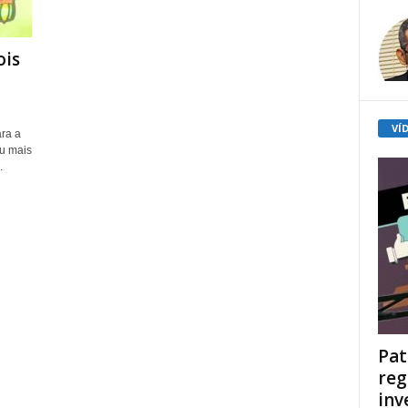
ois
VÍ
ra a
ou mais
.
Pat
reg
inv