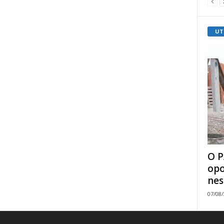
UT
O P
opo
nes
07/08