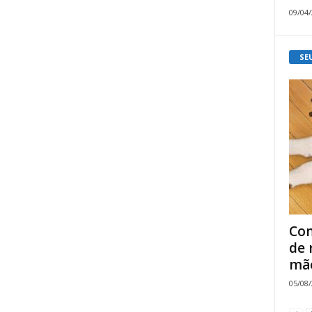
09/04
SE
Com
de 
mão
05/08