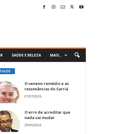
ER
SAÚDE E BELEZA
MAIS…
TIGOS
O veneno-remédio e as
ressonâncias do Sarriá
07/07/2026
O erro de acreditar que
nada vai mudar
29/06/2026