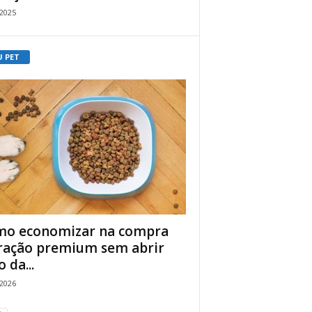
/2025
U PET
o economizar na compra
ração premium sem abrir
 da...
/2026