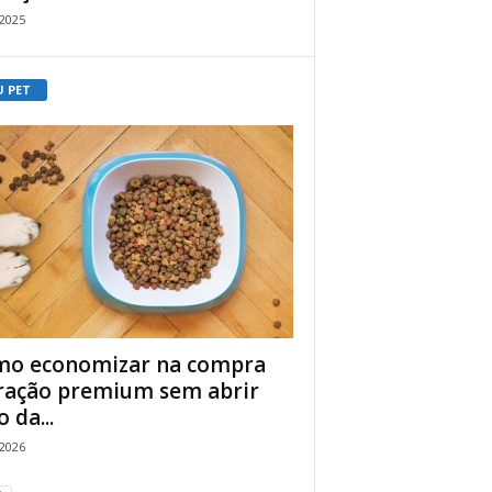
/2025
U PET
o economizar na compra
ração premium sem abrir
 da...
/2026