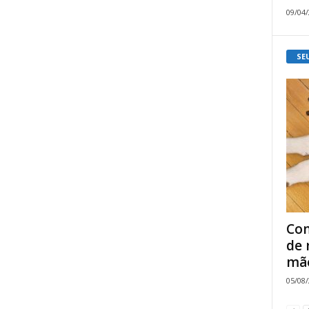
09/04
SE
Com
de 
mão
05/08