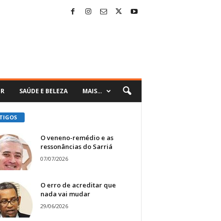
ER
SAÚDE E BELEZA
MAIS…
TIGOS
O veneno-remédio e as
ressonâncias do Sarriá
07/07/2026
O erro de acreditar que
nada vai mudar
29/06/2026