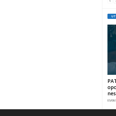
UT
PAT
opo
nes
05/08