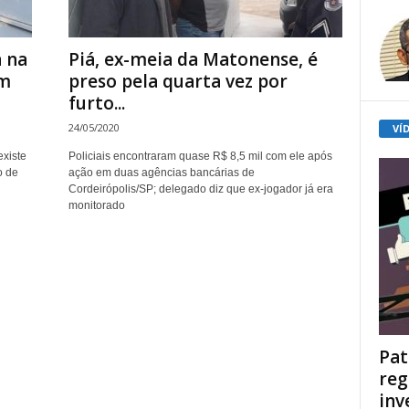
a na
Piá, ex-meia da Matonense, é
em
preso pela quarta vez por
furto...
24/05/2020
VÍ
existe
Policiais encontraram quase R$ 8,5 mil com ele após
o de
ação em duas agências bancárias de
Cordeirópolis/SP; delegado diz que ex-jogador já era
monitorado
Pat
reg
inv