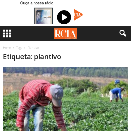
Ouça a nossa rádio
Home
Tags
Plantivo
Etiqueta: plantivo