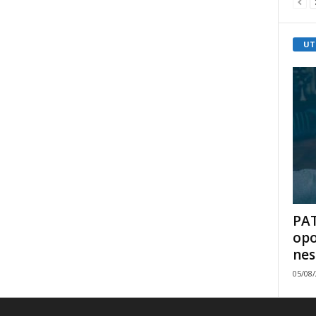
UT
PAT
opo
nes
05/08