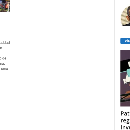
VÍ
Haddad
e:
o de
ra,
, uma
Pat
reg
inv