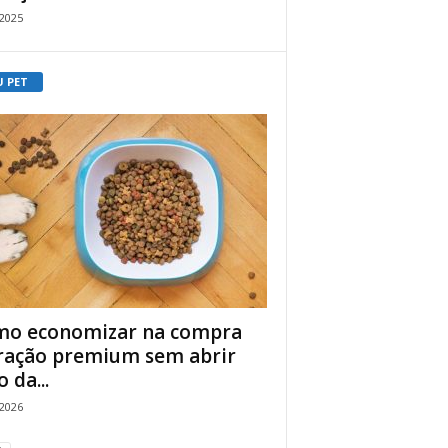
/2025
U PET
o economizar na compra
ração premium sem abrir
 da...
/2026