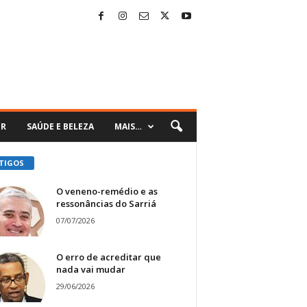
ER
SAÚDE E BELEZA
MAIS…
TIGOS
O veneno-remédio e as
ressonâncias do Sarriá
07/07/2026
O erro de acreditar que
nada vai mudar
29/06/2026