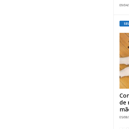
09/04
SE
Com
de 
mão
05/08