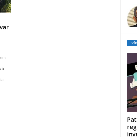
var
VÍ
 bem
s à
da
Pat
reg
inv