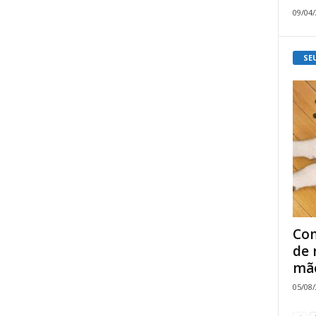
09/04
SE
Com
de 
mão
05/08