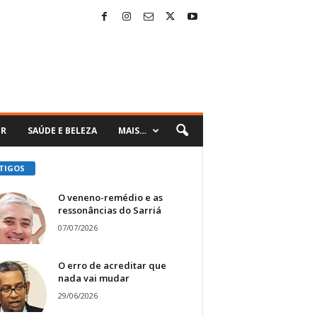
ER
SAÚDE E BELEZA
MAIS…
TIGOS
O veneno-remédio e as
ressonâncias do Sarriá
07/07/2026
O erro de acreditar que
nada vai mudar
29/06/2026