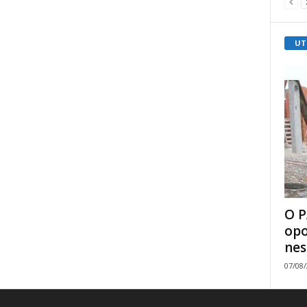
UT
O P
opo
nes
07/08