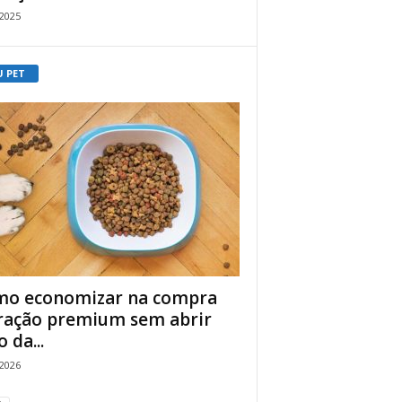
/2025
U PET
o economizar na compra
ração premium sem abrir
 da...
/2026