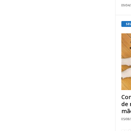
09/04
SE
Com
de 
mão
05/08