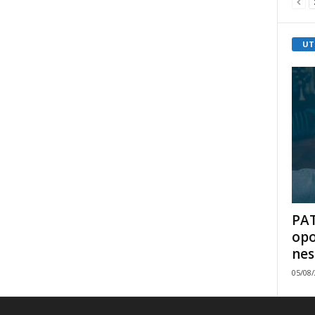
UT
PAT
opo
nes
05/08