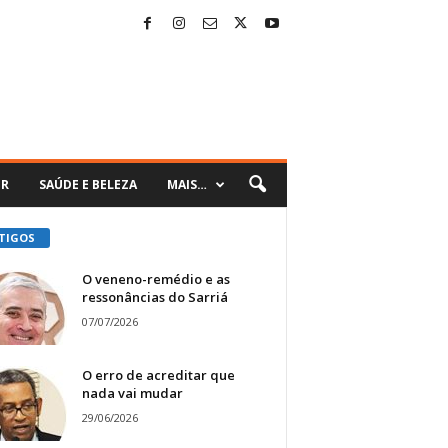
ER
SAÚDE E BELEZA
MAIS…
TIGOS
O veneno-remédio e as
ressonâncias do Sarriá
07/07/2026
O erro de acreditar que
nada vai mudar
29/06/2026