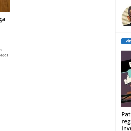
ça
VÍ
a
regos
Pat
reg
inv