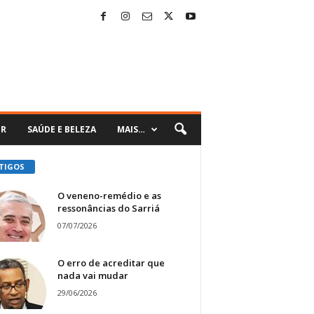
ER
SAÚDE E BELEZA
MAIS…
TIGOS
O veneno-remédio e as
ressonâncias do Sarriá
07/07/2026
O erro de acreditar que
nada vai mudar
29/06/2026