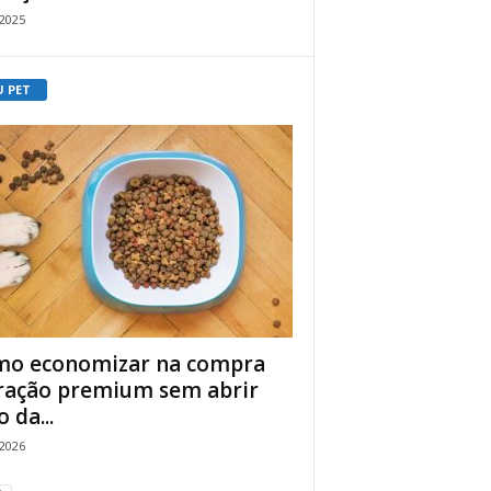
/2025
U PET
o economizar na compra
ração premium sem abrir
 da...
/2026