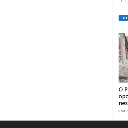
UT
O P
opo
nes
07/08