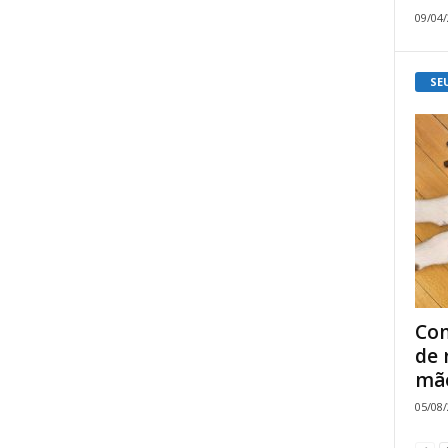
09/04
SE
Com
de 
mão
05/08