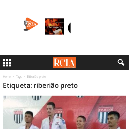
Home
Tags
Riberião preto
Etiqueta: riberião preto