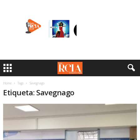
Home
Tags
Savegnago
Etiqueta: Savegnago