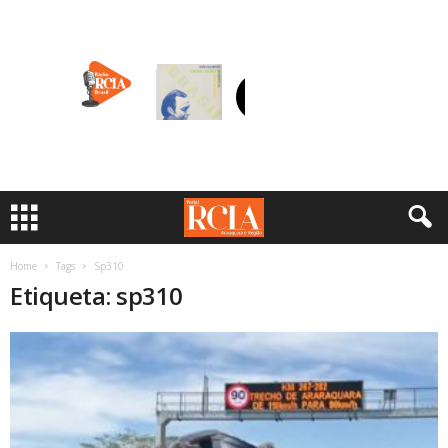
Home
Tags
Sp310
Etiqueta: sp310