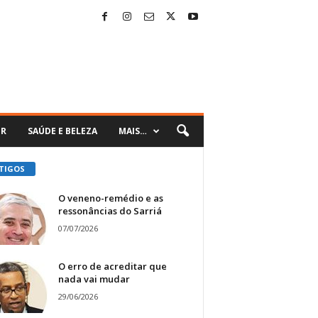
ER
SAÚDE E BELEZA
MAIS…
TIGOS
O veneno-remédio e as
ressonâncias do Sarriá
07/07/2026
O erro de acreditar que
nada vai mudar
29/06/2026