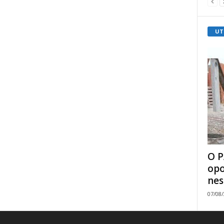
UT
O P
opo
nes
07/08