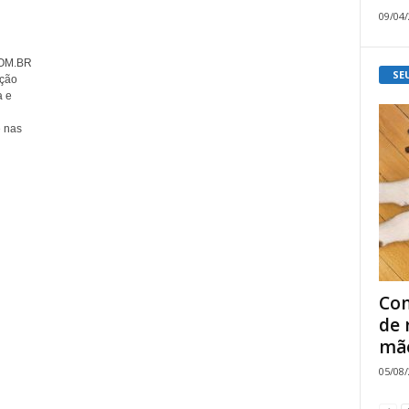
09/04
COM.BR
SE
ação
a e
 nas
Com
de 
mão
05/08