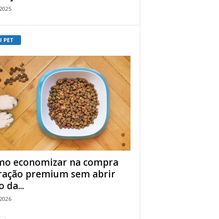
/2025
U PET
o economizar na compra
ração premium sem abrir
 da...
/2026