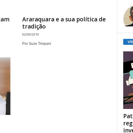
ujam
Araraquara e a sua política de
tradição
02/09/2019
VÍ
Por Suze Timpani
Pat
reg
inv