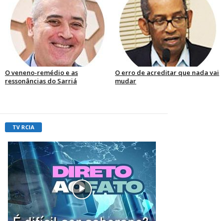
O veneno-remédio e as
O erro de acreditar que nada vai
ressonâncias do Sarriá
mudar
TV RCIA