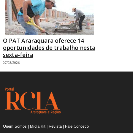
O PAT Araraquara oferece 14
oportunidades de trabalho nesta
sexta-feira
07/08/2026
Quem Somos
|
Mídia Kit
|
Revista
|
Fale Conosco