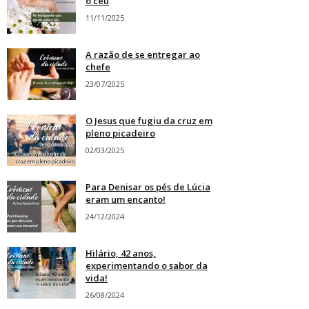
o céu
11/11/2025
A razão de se entregar ao
chefe
23/07/2025
O Jesus que fugiu da cruz em
pleno picadeiro
02/03/2025
Para Denisar os pés de Lúcia
eram um encanto!
24/12/2024
Hilário, 42 anos,
experimentando o sabor da
vida!
26/08/2024