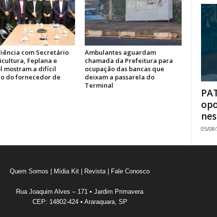
iência com Secretário
Ambulantes aguardam
icultura, Feplana e
chamada da Prefeitura para
 mostram a difícil
ocupação das bancas que
ão do fornecedor de
deixam a passarela do
Terminal
PAT
opo
nes
05/08
Quem Somos
|
Mídia Kit
|
Revista
|
Fale Conosco
Rua Joaquim Alves – 171 • Jardim Primavera
CEP: 14802-424 • Araraquara, SP