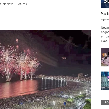
31/12/2023
639
Sub
03/07
Novam
negoc
em ca
EUA, 
PO