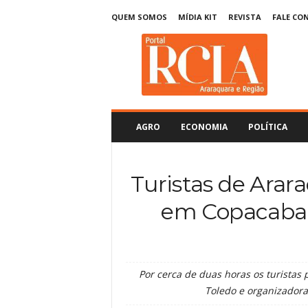
QUEM SOMOS
MÍDIA KIT
REVISTA
FALE CO
R
C
I
A
A
r
a
AGRO
ECONOMIA
POLÍTICA
r
a
q
Turistas de Arar
u
a
em Copacaban
r
a
Por cerca de duas horas os turista
Toledo e organizadora