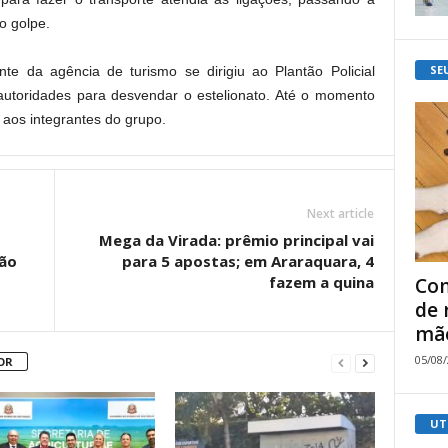
o golpe.
SE
nte da agência de turismo se dirigiu ao Plantão Policial
 autoridades para desvendar o estelionato. Até o momento
aos integrantes do grupo.
Next article
Mega da Virada: prêmio principal vai
ção
para 5 apostas; em Araraquara, 4
fazem a quina
Com
de 
mão
05/08
OR
UT