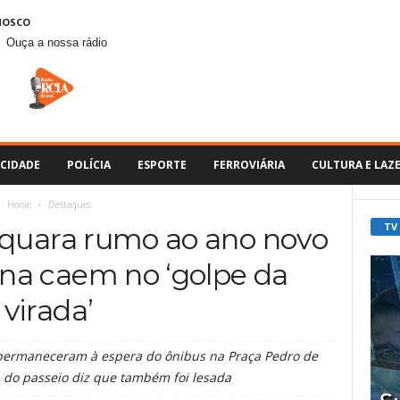
NOSCO
Ouça a nossa rádio
CIDADE
POLÍCIA
ESPORTE
FERROVIÁRIA
CULTURA E LAZ
Home
Destaques
TV
aquara rumo ao ano novo
a caem no ‘golpe da
virada’
s permaneceram à espera do ônibus na Praça Pedro de
 do passeio diz que também foi lesada