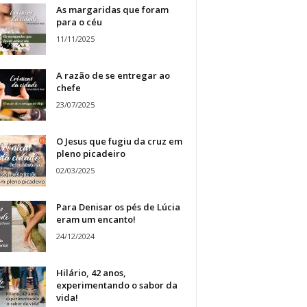
As margaridas que foram
para o céu
11/11/2025
A razão de se entregar ao
chefe
23/07/2025
O Jesus que fugiu da cruz em
pleno picadeiro
02/03/2025
Para Denisar os pés de Lúcia
eram um encanto!
24/12/2024
Hilário, 42 anos,
experimentando o sabor da
vida!