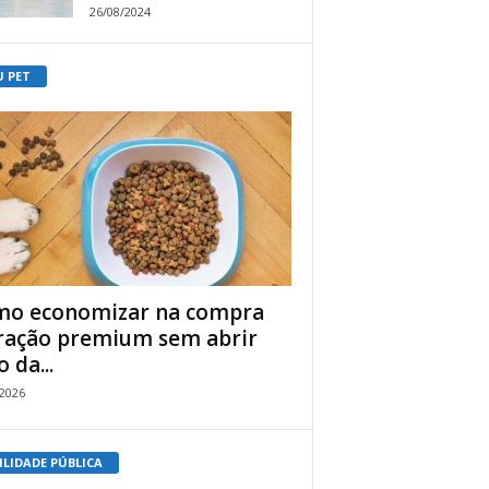
26/08/2024
U PET
o economizar na compra
ração premium sem abrir
 da...
/2026
ILIDADE PÚBLICA