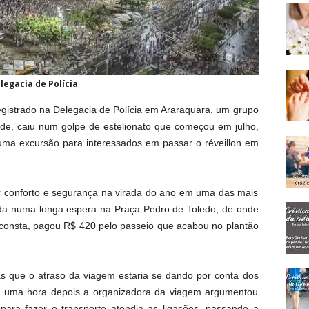
legacia de Polícia
egistrado na Delegacia de Polícia em Araraquara, um grupo
de, caiu num golpe de estelionato que começou em julho,
 uma excursão para interessados em passar o réveillon em
er conforto e segurança na virada do ano em uma das mais
da numa longa espera na Praça Pedro de Toledo, de onde
o consta, pagou R$ 420 pelo passeio que acabou no plantão
s que o atraso da viagem estaria se dando por conta dos
e uma hora depois a organizadora da viagem argumentou
ara fazer o transporte atendia as ligações, passando a