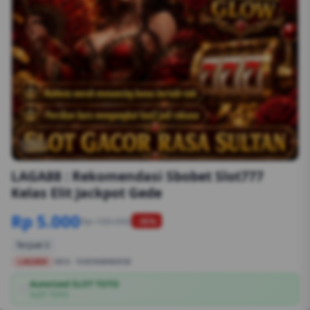
1/6
LAGA88 : Rekomendasi Sbobet Slot777
Kelas Elit Jackpot Gede
Rp 5.000
Rp 100.000
-95%
Terjual 2
LAGA88
SKU:
1S83N0880RID
Autorized SLOT TOTO
💳
SLOT TOTO