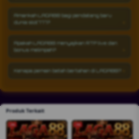
rekayasa. Perpaduan akses ringan,
Sebagai arena slot88 tepercaya, LAGA88
antarmuka elegan, serta gameplay realistis
menghadirkan auto-spin gesit, bonus harian
menjadikan LAGA88 pilihan utama pemain
Amankah LAGA88 bagi pendatang baru
tanpa syarat berbelit, plus dukungan live chat
yang mengejar hasil nyata dan pengalaman
dunia slot777?
siaga 24 jam. Proses depo & withdraw
spin kelas profesional.
berlangsung dalam hitungan menit, membuat
Sangat aman. LAGA88 membuka pintu bagi
LAGA88 bukan sekadar tempat spin —
semua kalangan, dan tampilan yang lebih
melainkan platform hiburan digital dengan
Apakah LAGA88 menyajikan RTP live dan
elegan sekaligus dinamis menambah
rekam jejak teruji serta perlindungan berlapis
bonus melimpah?
kenyamanan serta rasa adil selama bermain
kelas atas.
di roster slot777 pilihan.
LAGA88 menyajikan RTP live yang akurat dan
bonus melimpah — mulai dari bonus new
Kenapa pemain betah bertahan di LAGA88?
member, bonus harian, mingguan, hingga
cashback kekalahan buat member slot88
Sebab LAGA88 sudah terbukti sebagai portal
setia.
toto & slot777 resmi yang berani membayar
berapa pun kemenangan Anda tanpa
potongan aneh.
Produk Terkait
-2%
-1%