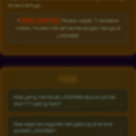
di kancahnya.
‼️
FINAL STATUS:
Akses cepat, Transaksi
instan, Mudah meraih kemenangan hanya di
LAGA88.
FAQ
Apa yang membuat LAGA88 dijuluki portal
slot777 paling hoki?
LAGA88 disebut portal slot777 paling hoki
karena ekosistemnya memakai enkripsi
Apa saja keunggulan bergabung di arena
SSL/TLS berlapis dan server global yang
slot88 LAGA88?
menjaga setiap putaran berjalan adil tanpa