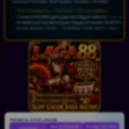
Testimoni Member Aktif Roster Slot88 LAGA88
Findri Anggoro – Tarakan · 18 Jun 2026
"Cuma LAGA88 yang berani bayar penuh
berapa pun kemenangan saya di roster slot777,
tanpa alasan aneh — kredibel, tidak perlu ragu."
PROMO & FITUR LAGA88
Akun Vip Gampang
Turnamen Turn Over
Lucky Draw